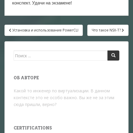
конспект. Удачи на экзамене!
Навигация
Установка и использование PowerCLI
Что такое NSX-T?
по
записям
Поиск
для:
ОБ АВТОРЕ
Какой то инженер по виртуализации. В данном
контексте это не особо важно. Вы же не за этим
сюда пришли, верно?
CERTIFICATIONS