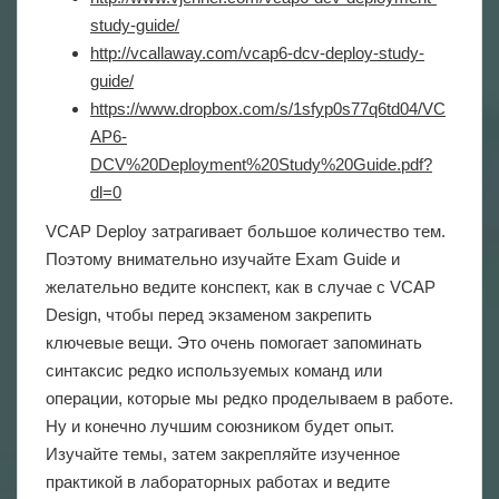
study-guide/
http://vcallaway.com/vcap6-dcv-deploy-study-
guide/
https://www.dropbox.com/s/1sfyp0s77q6td04/VC
AP6-
DCV%20Deployment%20Study%20Guide.pdf?
dl=0
VCAP Deploy затрагивает большое количество тем.
Поэтому внимательно изучайте Exam Guide и
желательно ведите конспект, как в случае с VCAP
Design, чтобы перед экзаменом закрепить
ключевые вещи. Это очень помогает запоминать
синтаксис редко используемых команд или
операции, которые мы редко проделываем в работе.
Ну и конечно лучшим союзником будет опыт.
Изучайте темы, затем закрепляйте изученное
практикой в лабораторных работах и ведите