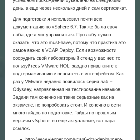
успешном прохождении буквально на следующий
день, а еще через несколько дней и сам сертификат.
Для подготовки я использовал почти всю
документацию по vSphere 6.7. Так же была своя
лаба, где я мог упражняться. Про лабу нужно
сказать, что это must-have, потому что практика это
самое важно в VCAP Deploy. Если возможности
соорудить свой лабораторный стенд у вас нет, то
пользуйтесь
VMware HOL
, заодно привыкните к
подтормаживанию и освоитесь с интерфейсом. Как
раз у VMware недавно появилась серия лаб –
Odyssey, направленная на тестирование навыков.
Задачи там конечно не такие серьезные как на
экзамене, но попробовать стоит. И конечно в сети
много гайдов по подготовке. Гайды по прошлым
версиям vSphere, но еще актуальные, вот пара
ссылок.
http://www.vjenner.com/vcap6-dcv-deployment-