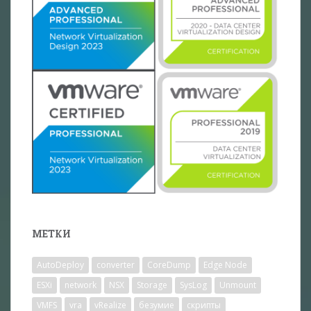
МЕТКИ
AutoDeploy
converter
CoreDump
Edge Node
ESXi
network
NSX
Storage
SysLog
Unmount
VMFS
vra
vRealize
безумие
скрипты