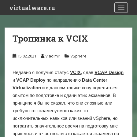
S
virtualware.ru
TOGGLE
k
i
p
t
Тропинка к VCIX
o
m
a
15.02.2021
vladimir
vSphere
i
n
Недавно я получил статус
VCIX
, сдав
VCAP Design
c
и
VCAP Deploy
по направлению
Data Center
o
n
Virtualization
и в данном топике хочу поделиться
t
опытом по подготовке и сдачи этих экзаменов. В
e
принципе я бы не сказал, что они сложные или
n
требуют от экзаменуемого каких-то
t
исключительных навыков или знаний vSphere, но
потратить значительное время на подготовку мне
пришлось и в частности это касается экзамена по