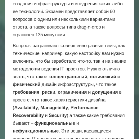
создания инфраструктуры и внедрения каких-либо
ее технологий. Экзамен представляет собой 60
вопросов с одним или несколькими вариантами
ответа, а также вопросы типа drag-n-drop и
ограничен 135 минутами.
Вопросы затрагивают совершенно разные темы, как
технические, например, какую настройку вам нужно
включить, что бы заработало что-то, так и на знание
методологии ведения IT проектов. Нужно отлично
знать, что такое
концептуальный
,
логический
и
физический
дизайн инфраструктуры, что такое
требования
,
риски
,
ограничения
и
допущения
в
проекте, что такое характеристики дизайна
(
Availability
,
Managebility
,
Performance
,
Recoverability
и
Security
) а также какие требования
бывают –
функциональные
и
нефункциональные
. Эти вещи, касающиеся
ведения IT проектов актуальны для всех экзаменов