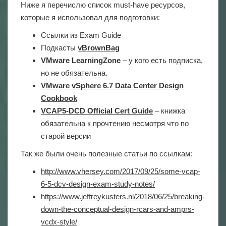
Ниже я перечислю список must-have ресурсов,
которые я использовал для подготовки:
Ссылки из Exam Guide
Подкасты
vBrownBag
VMware LearningZone
– у кого есть подписка,
но не обязательна.
VMware vSphere 6.7 Data Center Design
Cookbook
VCAP5-DCD Official Cert Guide
– книжка
обязательна к прочтению несмотря что по
старой версии
Так же были очень полезные статьи по ссылкам:
http://www.vhersey.com/2017/09/25/some-vcap-
6-5-dcv-design-exam-study-notes/
https://www.jeffreykusters.nl/2018/06/25/breaking-
down-the-conceptual-design-rcars-and-amprs-
vcdx-style/