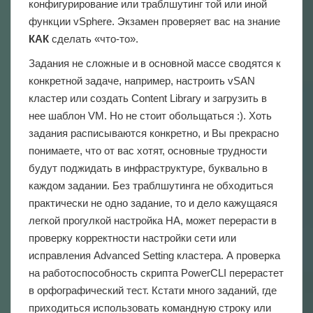
конфигурирование или траблшутинг той или иной
функции vSphere. Экзамен проверяет вас на знание
КАК
сделать «что-то».
Задания не сложные и в основной массе сводятся к
конкретной задаче, например, настроить vSAN
кластер или создать Content Library и загрузить в
нее шаблон VM. Но не стоит обольщаться :). Хоть
задания расписываются конкретно, и Вы прекрасно
понимаете, что от вас хотят, основные трудности
будут поджидать в инфраструктуре, буквально в
каждом задании. Без траблшутинга не обходиться
практически не одно задание, то и дело кажущаяся
легкой прогулкой настройка HA, может перерасти в
проверку корректности настройки сети или
исправления Advanced Setting кластера. А проверка
на работоспособность скрипта PowerСLI перерастет
в орфографический тест. Кстати много заданий, где
приходиться использовать командную строку или